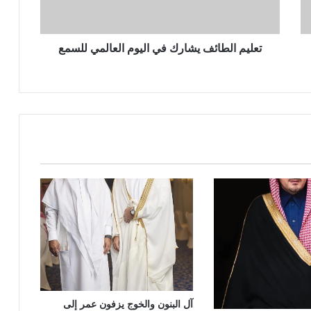
ل
ط
ا
ئ
تعليم الطائف يشارك في اليوم العالمي للسمع
ف
ي
ش
ا
ر
ك
ف
ي
ا
ل
ي
و
م
ا
ل
ع
ا
آل البنون والخوج يزفون عمر إلى
ل