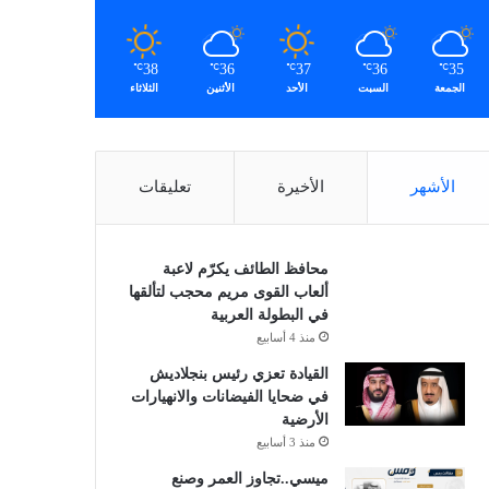
38
36
37
36
35
℃
℃
℃
℃
℃
الجمعة
السبت
الأحد
الأثنين
الثلاثاء
الأشهر
الأخيرة
تعليقات
محافظ الطائف يكرّم لاعبة
ألعاب القوى مريم محجب لتألقها
في البطولة العربية
منذ 4 أسابيع
القيادة تعزي رئيس بنجلاديش
في ضحايا الفيضانات والانهيارات
الأرضية
منذ 3 أسابيع
ميسي..تجاوز العمر وصنع