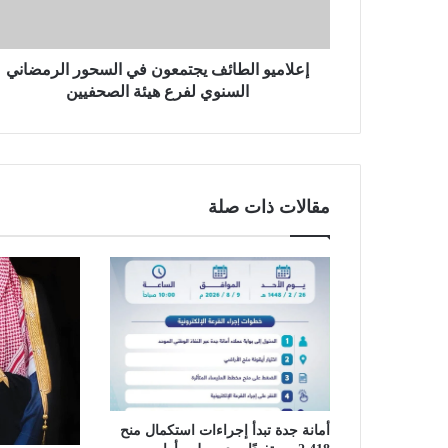
و
ا
ل
ط
إعلاميو الطائف يجتمعون في السحور الرمضاني
ا
السنوي لفرع هيئة الصحفيين
ئ
ف
ي
ج
ت
مقالات ذات صلة
م
ع
و
ن
ف
ي
ا
ل
س
ح
و
أمانة جدة تبدأ إجراءات استكمال منح
ر