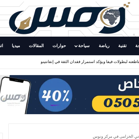
ة
تقنية
رياضة
سياحة
حوارات
المقالات
ميديا
ات
اطعته لبطولات فيفا ويؤكد استمرار فقدان الثقة في إنفانتينو
اء حي الخزامى في مركز ونوس