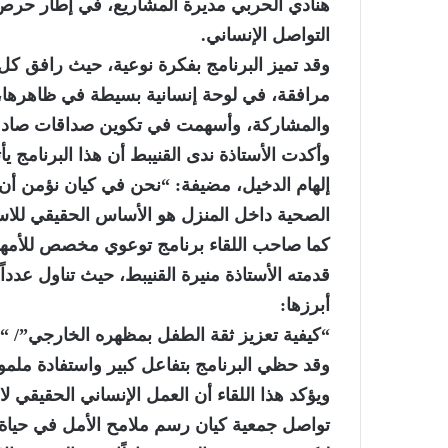
هنادي الحربي مديرة المشاريع، في إطار حرص 
التواصل الإنساني.
وقد تميز البرنامج بفكرة نوعية، حيث رافق كل 
مرافقة، في لوحة إنسانية بسيطة في ظاهرها، 
والمشاركة، وأسهمت في تكوين صداقات صادقة ت
وأكدت الأستاذة ندى القنيبط أن هذا البرنامج ي
إلهام الدخيل، مضيفة: “نحن في كيان نؤمن أن ت
الصحية داخل المنزل هو الأساس الحقيقي للاس
كما صاحب اللقاء برنامج توعوي مخصص للأمهات ا
قدمته الأستاذة منيرة القنيبط، حيث تناول عدد
أبرزها:
“كيفية تعزيز ثقة الطفل بمظهره الخارجي”/ “أ
وقد حظي البرنامج بتفاعل كبير واستفادة ملم
ويؤكد هذا اللقاء أن العمل الإنساني الحقيقي 
تواصل جمعية كيان رسم ملامح الأمل في حياة أبنا