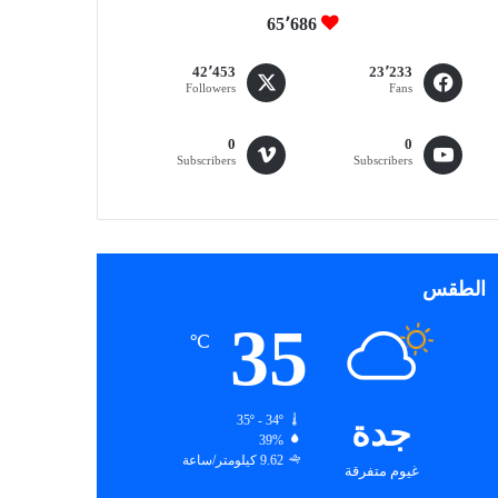
65٬686
42٬453
23٬233
Followers
Fans
0
0
Subscribers
Subscribers
الطقس
35
℃
جدة
35º - 34º
39%
9.62 كيلومتر/ساعة
غيوم متفرقة