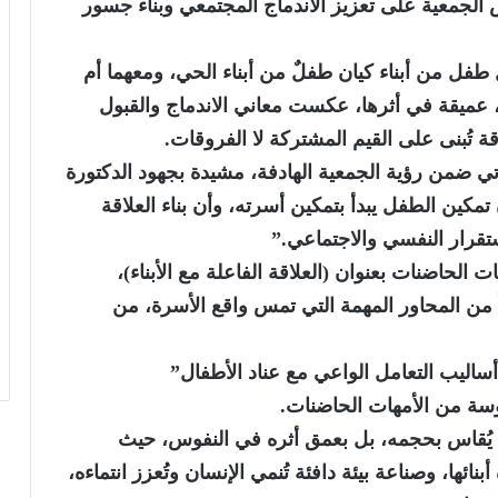
الجمعية على تعزيز الاندماج المجتمعي وبناء جسور
طفل من أبناء كيان طفلٌ من أبناء الحي، ومعهما أم
عميقة في أثرها، عكست معاني الاندماج والقبول
ُبنى على القيم المشتركة لا الفروقات.
أتي ضمن رؤية الجمعية الهادفة، مشيدة بجهود الدكتورة
مكين الطفل يبدأ بتمكين أسرته، وأن بناء العلاقة
تقرار النفسي والاجتماعي.”
لحاضنات بعنوان (العلاقة الفاعلة مع الأبناء)،
اً من المحاور المهمة التي تمس واقع الأسرة، من
ساليب التعامل الواعي مع عناد الأطفال”
وسة من الأمهات الحاضنات.
لا يُقاس بحجمه، بل بعمق أثره في النفوس، حيث
ئها، وصناعة بيئة دافئة تُنمي الإنسان وتُعزز انتماءه،