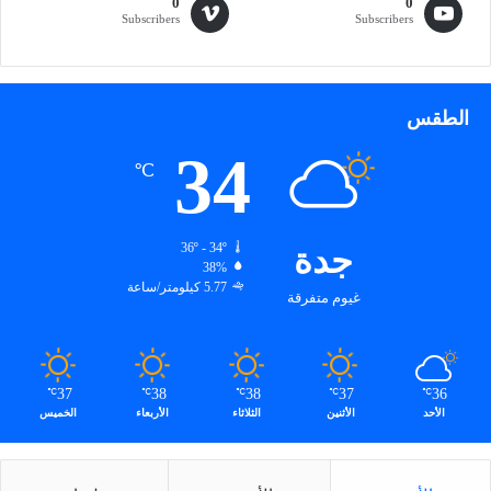
0
0
Subscribers
Subscribers
الطقس
34
℃
جدة
36º - 34º
38%
5.77 كيلومتر/ساعة
غيوم متفرقة
37
38
38
37
36
℃
℃
℃
℃
℃
الأحد
الأثنين
الثلاثاء
الأربعاء
الخميس