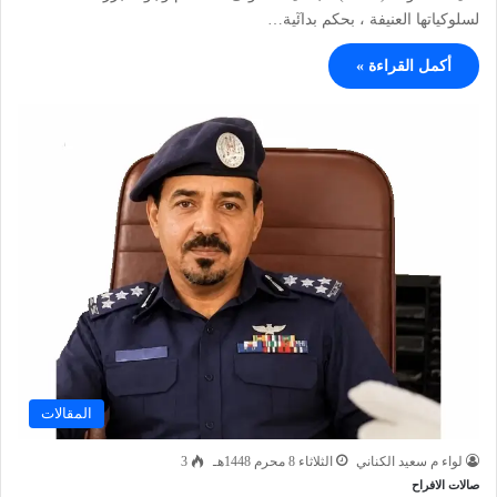
لسلوكياتها العنيفة ، بحكم بدائٓية…
أكمل القراءة »
المقالات
لواء م سعيد الكناني
الثلاثاء 8 محرم 1448هـ
3
صالات الافراح