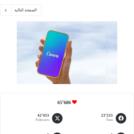
الصفحة التالية
65٬686
42٬453
23٬233
Followers
Fans