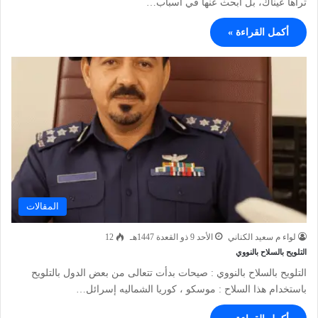
تراها عيناك، بل ابحث عنها في أسباب…
أكمل القراءة »
المقالات
لواء م سعيد الكناني
الأحد 9 ذو القعدة 1447هـ
12
التلويح بالسلاح بالنووي
التلويح بالسلاح بالنووي : صيحات بدأت تتعالى من بعض الدول بالتلويح
باستخدام هذا السلاح : موسكو ، كوريا الشماليه إسرائل…