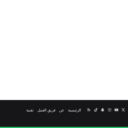
‫X
يسبوك
‫YouTube
انستقرام
سناب
‫TikTok
ملخص
الرئيسية
عن
فريق العمل
تقنية
تشات
الموقع
RSS