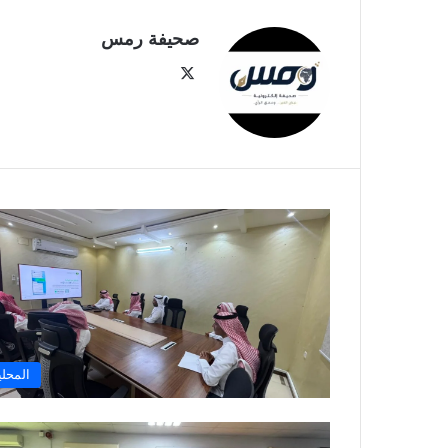
صحيفة رمس
‫X
المحلي