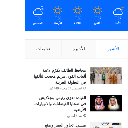
36
38
38
37
37
℃
℃
℃
℃
℃
الأحد
الأثنين
الثلاثاء
الأربعاء
الخميس
الأشهر
الأخيرة
تعليقات
محافظ الطائف يكرّم لاعبة
ألعاب القوى مريم محجب لتألقها
في البطولة العربية
الخميس 24 محرم 1448هـ
القيادة تعزي رئيس بنجلاديش
في ضحايا الفيضانات والانهيارات
الأرضية
منذ 3 أسابيع
ميسي..تجاوز العمر وصنع