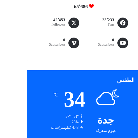
65٬686
42٬453
23٬233
Followers
Fans
0
0
Subscribers
Subscribers
الطقس
34
℃
جدة
37º - 31º
28%
4.48 كيلومتر/ساعة
غيوم متفرقة