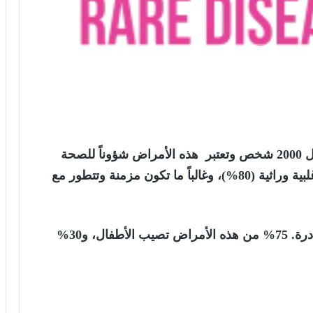
يُعد المرض نادراً إذا أصاب شخصاً واحداً من كل 2000 شخص وتعتبر هذه الأمراض شؤوناً للصحة
العامة نظراً لعبئها الثقيل على المجتمعات ، الأغلبية وراثية (80%)، وغالباً ما تكون مزمنة وتتطور مع
يوجد ما بين 6000 و 8000 نوع من الأمراض النادرة. 75% من هذه الأمراض تصيب الأطفال، و30%