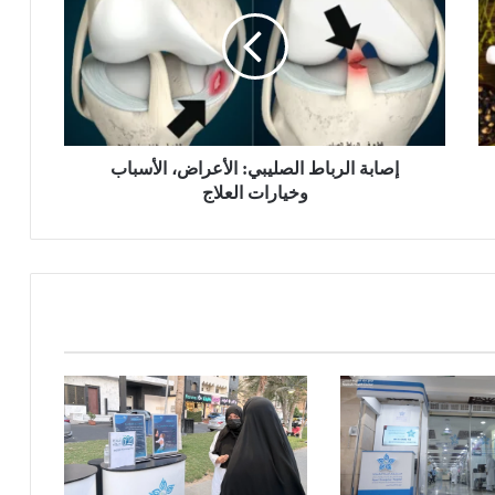
ا
ب
ة
ا
ل
ر
ب
ا
إصابة الرباط الصليبي: الأعراض، الأسباب
ط
وخيارات العلاج
ا
ل
ص
ل
ي
ب
ي
:
ا
ل
أ
ع
ر