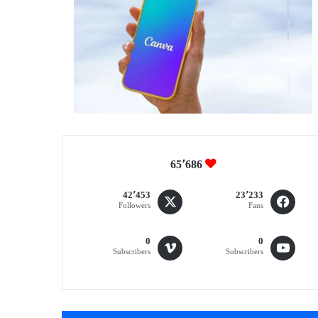
65٬686
42٬453
23٬233
Followers
Fans
0
0
Subscribers
Subscribers