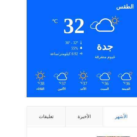
الطقس
32
℃
جدة
36º - 32º
55%
6.92 كيلومتر/ساعة
غيوم متفرقة
38
37
37
36
36
℃
℃
℃
℃
℃
الجمعة
السبت
الأحد
الأثنين
الثلاثاء
الأشهر
الأخيرة
تعليقات