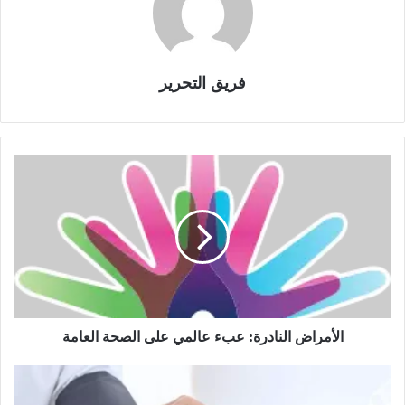
فريق التحرير
ا
ل
أ
م
ر
ا
ض
ا
ل
ن
الأمراض النادرة: عبء عالمي على الصحة العامة
ا
د
ا
ر
ر