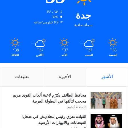
جدة
35º - 34º
39%
8.9 كيلومتر/ساعة
سماء صافية
38
37
37
37
35
℃
℃
℃
℃
℃
الجمعة
السبت
الأحد
الأثنين
الثلاثاء
الأشهر
الأخيرة
تعليقات
محافظ الطائف يكرّم لاعبة ألعاب القوى مريم
محجب لتألقها في البطولة العربية
منذ 4 أسابيع
القيادة تعزي رئيس بنجلاديش في ضحايا
الفيضانات والانهيارات الأرضية