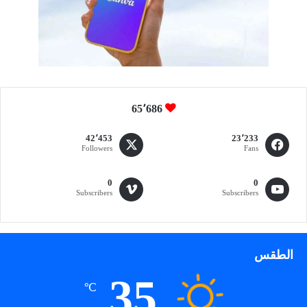
65٬686
42٬453
23٬233
Followers
Fans
0
0
Subscribers
Subscribers
الطقس
35
℃