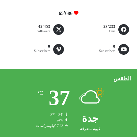
ا
ل
65٬686
و
س
42٬453
23٬233
ا
Followers
Fans
ئ
ط
0
0
Subscribers
Subscribers
الطقس
37
℃
جدة
37º - 34º
24%
7.23 كيلومتر/ساعة
غيوم متفرقة