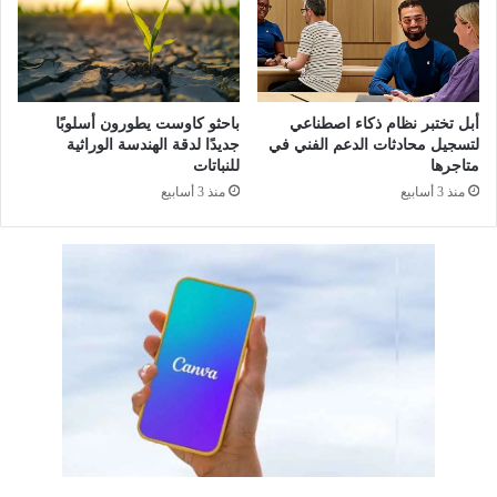
ا
ل
ذ
ك
ا
أبل تختبر نظام ذكاء اصطناعي
باحثو كاوست يطورون أسلوبًا
ء
لتسجيل محادثات الدعم الفني في
جديدًا لدقة الهندسة الوراثية
ا
متاجرها
للنباتات
ل
منذ 3 أسابيع
منذ 3 أسابيع
ت
و
ل
ي
د
ي
ا
ل
م
ت
ع
د
د