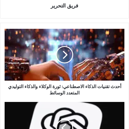
فريق التحرير
أ
ح
د
ث
ت
ق
ن
ي
ا
ت
أحدث تقنيات الذكاء الاصطناعي: ثورة الوكلاء والذكاء التوليدي
ا
المتعدد الوسائط
ل
ذ
C
ك
h
ا
a
ء
t
ا