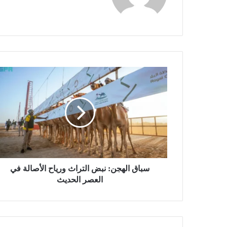
س
ب
ا
ق
ا
ل
ه
ج
ن
:
سباق الهجن: نبض التراث ورياح الأصالة في
ن
العصر الحديث
ب
ض
ا
ل