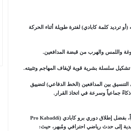
أو ترديد كلمة كابادي) لفترة طويلة أثناء الحركة
راوغة واللمس والهرب من قبضة المدافعين.
شكيل سلسلة بشرية قوية لإيقاف المهاجم وتثبيته.
التنسيق بين المدافعين (الخط الدفاعي) لتضييق
اءً جماعياً وسرعة في اتخاذ القرار.
شهدت الكابادي طفرة هائلة في شعبيتها مؤخراً، بفضل إطلاق دوري برو كابادي (Pro Kabaddi