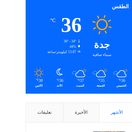
الطقس
36
℃
جدة
36º - 34º
44%
13.07 كيلومتر/ساعة
سماء صافية
38
36
37
35
36
℃
℃
℃
℃
℃
الخميس
الجمعة
السبت
الأحد
الأثنين
الأشهر
الأخيرة
تعليقات