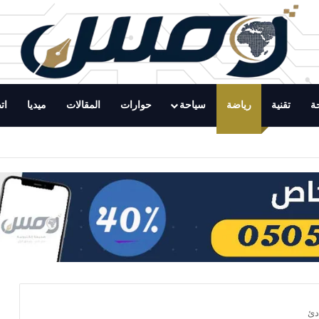
ة
تقنية
رياضة
سياحة
حوارات
المقالات
ميديا
ات
ياه والزراعة بمحافظة رابغ ينفذ الحملة الرقابية الحادية عشرة على حراج التمور بمركز
دئ