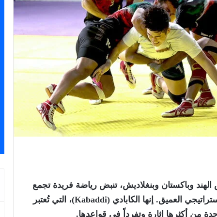
 الهند وباكستان وبنغلاديش، تنبض رياضة فريدة تجمع
بين القوة البدنية، وخفة الحركة، والتخطيط الاستراتيجي العميق. إنها الكابادي (Kabaddi)، التي تُعتبر
ة من أكثرها إثارة وتفرداً في قواعدها.