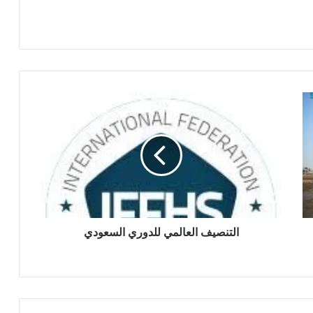
ا
ل
ت
ن
ص
ي
ف
ا
ل
ع
التنصيف العالمي للدوري السعودي
ا
ل
م
ي
ل