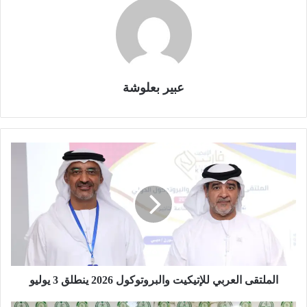
عبير بعلوشة
ا
ل
م
ل
ت
ق
ى
ا
ل
ع
الملتقى العربي للإتيكيت والبروتوكول 2026 ينطلق 3 يوليو
ر