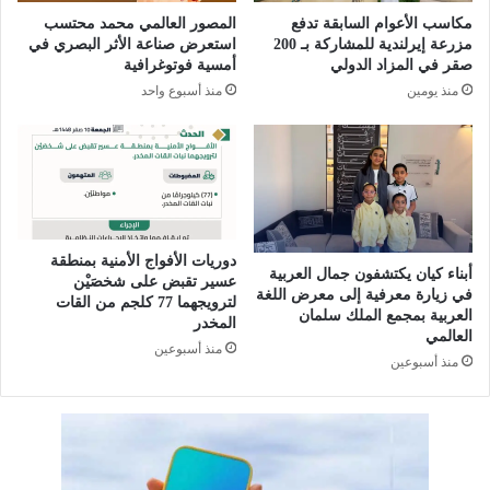
0
ن
مكاسب الأعوام السابقة تدفع
المصور العالمي محمد محتسب
2
ط
مزرعة إيرلندية للمشاركة بـ 200
استعرض صناعة الأثر البصري في
6
ق
صقر في المزاد الدولي
أمسية فوتوغرافية
ي
ة
منذ يومين
منذ أسبوع واحد
ن
ج
ط
ا
ل
ز
ق
ا
3
ن
ي
ت
و
ق
دوريات الأفواج الأمنية بمنطقة
ل
ب
أبناء كيان يكتشفون جمال العربية
عسير تقبض على شخصَيْن
ي
ض
في زيارة معرفية إلى معرض اللغة
لترويجهما 77 كلجم من القات
العربية بمجمع الملك سلمان
و
ع
المخدر
العالمي
ل
منذ أسبوعين
منذ أسبوعين
ى
م
خ
ا
ل
فَ