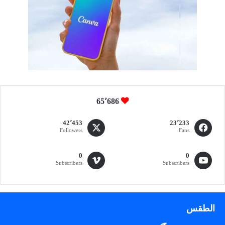
يْ
ن
ل
ن
ظ
ا
م
أ
م
ن
65٬686
ا
ل
42٬453
23٬233
Followers
Fans
ح
د
و
0
0
د
Subscribers
Subscribers
ل
ت
ه
ر
الطقس
ي