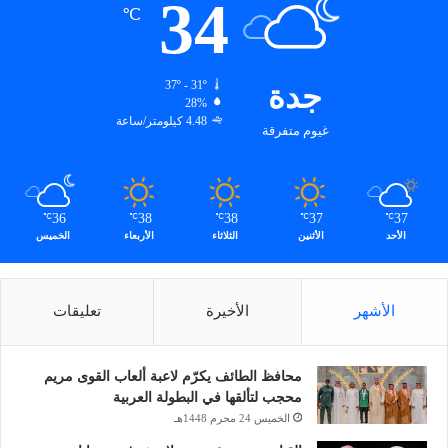
34
ب
℃
ه
م
ا
جدة
37º - 31º
م
28%
و
4.48 كيلومتر/ساعة
ا
غيوم متفرقة
د
م
خ
د
36
38
38
37
37
℃
℃
℃
℃
℃
ر
الأحد
الأثنين
الثلاثاء
الأربعاء
الخميس
ة
الأشهر
الأخيرة
تعليقات
محافظ الطائف يكرّم لاعبة ألعاب القوى مريم
محجب لتألقها في البطولة العربية
الخميس 24 محرم 1448هـ