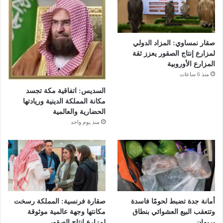
صقار نمساوي: المزاد الدولي
لمزارع إنتاج الصقور يعزز ثقة
المزارع الأوروبية
منذ 6 ساعات
السديس: اتفاقية مكة تجسد
مكانة المملكة الدينية وريادتها
الحضارية والعالمية
منذ يوم واحد
أمانة جدة تضبط لحومًا فاسدة
صقارة فرنسية: المملكة رسخت
وتتعقب البيع العشوائي بنطاق
مكانتها وجهة عالمية موثوقة
بريمان
لمزارع إنتاج الصقور