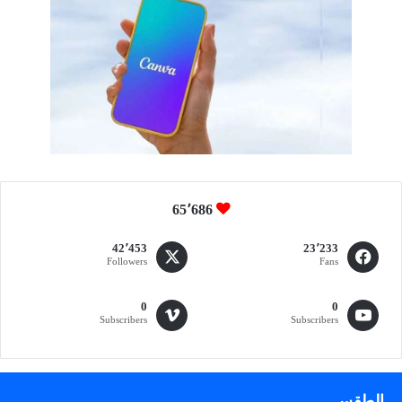
م
ض
ا
ن
ا
ل
م
ب
ا
ر
ك
65٬686
؛
42٬453
23٬233
Followers
Fans
0
0
Subscribers
Subscribers
الطقس