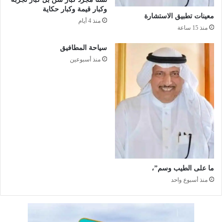
ي
س
وكبار قيمة وكبار حكاية
س
ت
معينات تطبيق الاستشارة
منذ 4 أيام
ع
منذ 15 ساعة
د
ا
سياحة المطافيق
د
منذ أسبوعين
ا
ت
ه
ا
ل
ا
س
ت
ق
ب
ما على الطيب وسم”،
ا
ل
منذ أسبوع واحد
ش
ه
ر
ر