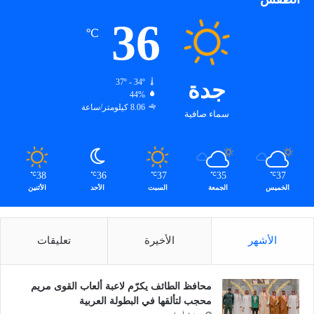
36
℃
جدة
37º - 34º
44%
8.06 كيلومتر/ساعة
سماء صافية
38
36
37
35
37
℃
℃
℃
℃
℃
الخميس
الجمعة
السبت
الأحد
الأثنين
الأشهر
الأخيرة
تعليقات
محافظ الطائف يكرّم لاعبة ألعاب القوى مريم
محجب لتألقها في البطولة العربية