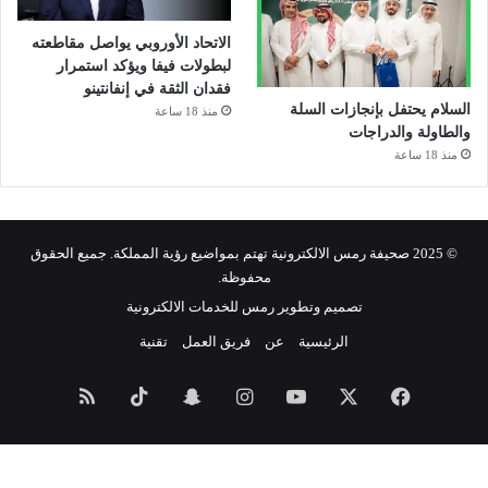
الاتحاد الأوروبي يواصل مقاطعته
لبطولات فيفا ويؤكد استمرار
فقدان الثقة في إنفانتينو
السلام يحتفل بإنجازات السلة
منذ 18 ساعة
والطاولة والدراجات
منذ 18 ساعة
© 2025 صحيفة رمس الالكترونية تهتم بمواضيع رؤية المملكة. جميع الحقوق
محفوظة.
تصميم وتطوير رمس للخدمات الالكترونية
الرئيسية
عن
فريق العمل
تقنية
فيسبوك
‫X
‫YouTube
انستقرام
سناب
‫TikTok
ملخص
تشات
الموقع