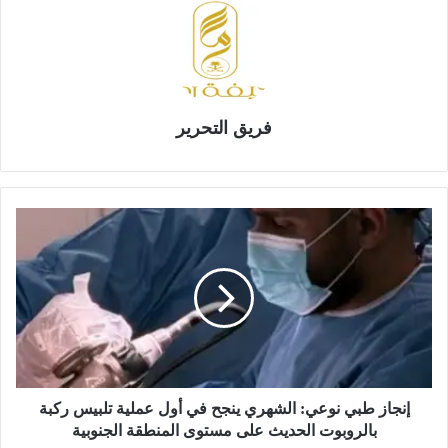
فريق التحرير
إ
ن
ج
ا
ز
ط
ب
ي
ن
و
إنجاز طبي نوعي: الشهري ينجح في أول عملية تلبيس ركبة
ع
بالروبوت الحديث على مستوى المنطقة الجنوبية