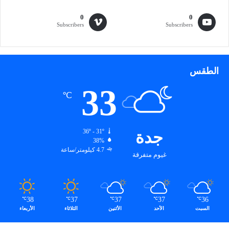
و
ب
0
0
ي
Subscribers
Subscribers
ة
الطقس
33
℃
جدة
36º - 31º
38%
4.7 كيلومتر/ساعة
غيوم متفرقة
38
37
37
37
36
℃
℃
℃
℃
℃
السبت
الأحد
الأثنين
الثلاثاء
الأربعاء